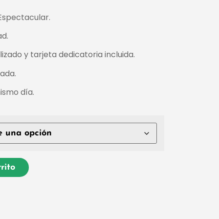
Espectacular.
ad.
zado y tarjeta dedicatoria incluida.
zada.
ismo día.
rito