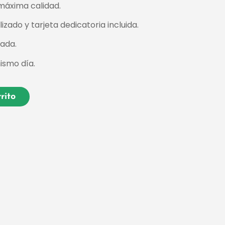
máxima calidad.
zado y tarjeta dedicatoria incluida.
zada.
ismo día.
rito