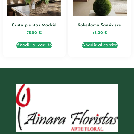
Cesta plantas Madrid.
Kokedama Sansiviera.
75,00
€
45,00
€
Añadir al carrito
Añadir al carrito