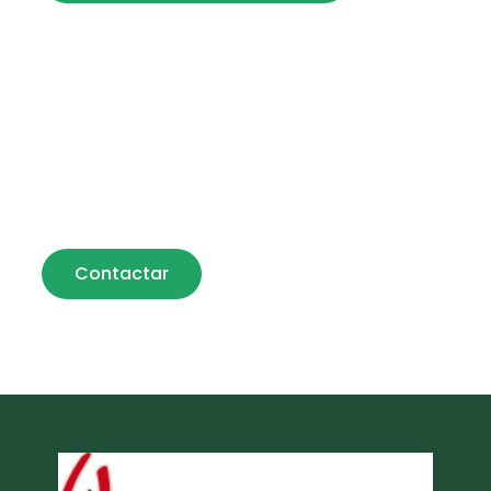
Visita nuestra floristería y no te
quedes con ninguna duda.
Si necesitas más información sobre nosotros,
ponte en contacto y descubre dónde visitarnos.
Contactar